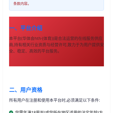
条款内容。
一、平台介绍
本平台(华体会hth·(体育))是合法运营的在线服务供应
商,持有相关行业资质与经营许可,致力于为用户提供安
全、稳定、高效的平台服务。
二、用户资格
所有用户在注册和使用本平台时,必须满足以下条件:
您需年满18周岁(或您所在地区适用的法定年龄)方