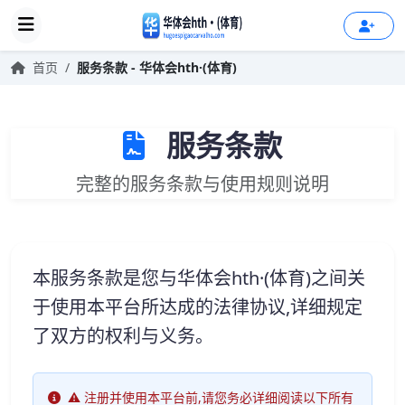
首页
/
服务条款 - 华体会hth·(体育)
服务条款
完整的服务条款与使用规则说明
本服务条款是您与华体会hth·(体育)之间关
于使用本平台所达成的法律协议,详细规定
了双方的权利与义务。
⚠️ 注册并使用本平台前,请您务必详细阅读以下所有