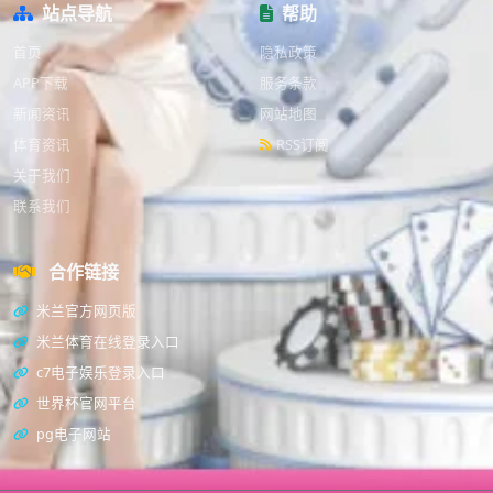
站点导航
帮助
首页
隐私政策
APP下载
服务条款
新闻资讯
网站地图
体育资讯
RSS订阅
关于我们
联系我们
合作链接
米兰官方网页版
米兰体育在线登录入口
c7电子娱乐登录入口
世界杯官网平台
pg电子网站