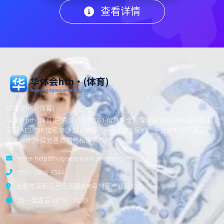
查看详情
华体会hth·(体育)
华体会hth·(体育)已通过 ISO 27001 信息安全管理体系认证,所有用户数据
采用 AES-256 加密存储,访问链路全程 HTTPS 保护。平台定期进行第三方
安全审计,持续完善数据隐私保护机制。
hefei-help@hugoespigaocarvalho.com
0551-8866-3344
合肥市高新区望江西路800号创新产业园12层
周一至周五 09:30 - 18:30