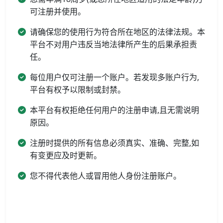
可注册并使用。
请确保您的使用行为符合所在地区的法律法规。本
平台不对用户违反当地法律所产生的后果承担责
任。
每位用户仅可注册一个账户。若发现多账户行为,
平台有权予以限制或封禁。
本平台有权拒绝任何用户的注册申请,且无需说明
原因。
注册时提供的所有信息必须真实、准确、完整,如
有变更应及时更新。
您不得代表他人或冒用他人身份注册账户。