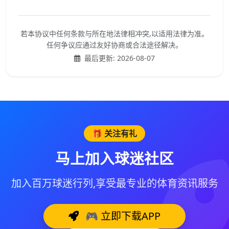
若本协议中任何条款与所在地法律相冲突,以适用法律为准。
任何争议应通过友好协商或合法途径解决。
最后更新:
2026-08-07
🎁 关注有礼
马上加入球迷社区
加入百万球迷行列,享受最专业的体育资讯服务
🎮 立即下载APP